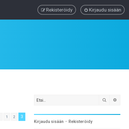
Rekisteröidy
Kirjaudu sisään
Etsi
Tarke
3
1
2
Edellinen
Kirjaudu sisään
•
Rekisteröidy