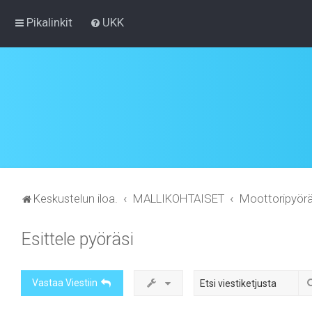
Pikalinkit
UKK
Keskustelun iloa.
MALLIKOHTAISET
Moottoripyörä
Esittele pyöräsi
Vastaa Viestiin