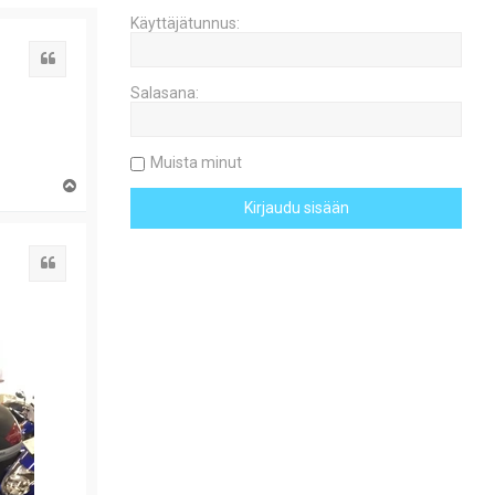
Käyttäjätunnus:
Lainaa
Salasana:
Muista minut
Y
l
ö
s
Lainaa