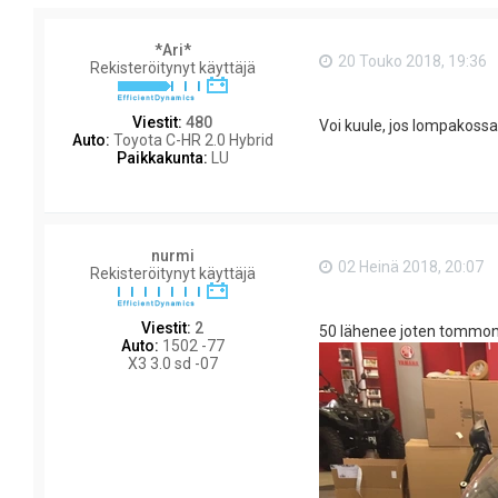
*Ari*
20 Touko 2018, 19:36
Rekisteröitynyt käyttäjä
Viestit:
480
Voi kuule, jos lompakossa 
Auto:
Toyota C-HR 2.0 Hybrid
Paikkakunta:
LU
nurmi
02 Heinä 2018, 20:07
Rekisteröitynyt käyttäjä
Viestit:
2
50 lähenee joten tommone
Auto:
1502 -77
X3 3.0 sd -07