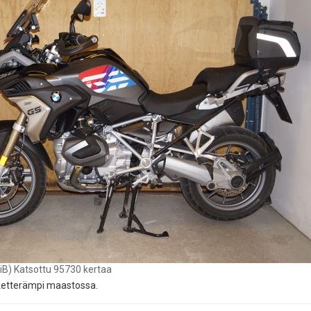
KiB) Katsottu 95730 kertaa
ketterämpi maastossa.