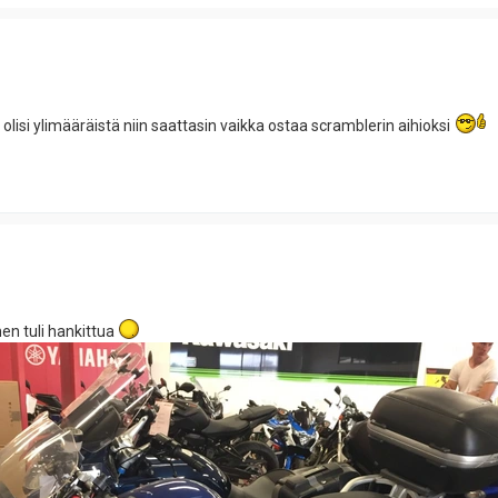
olisi ylimääräistä niin saattasin vaikka ostaa scramblerin aihioksi
n tuli hankittua