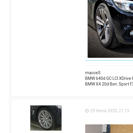
macceS
BMW 640d GC LCI XDrive 
BMW X4 20d Bsn. Sport F
29 Heinä 2020, 21:13