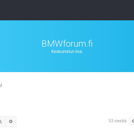
BMWforum.fi
Keskustelun iloa.
t
53 viestiä
Etsi
Tarkennettu haku