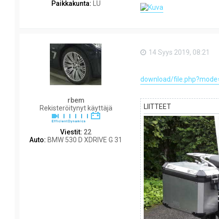
Paikkakunta:
LU
14 Syys 2019, 08:21
download/file.php?mode
rbem
LIITTEET
Rekisteröitynyt käyttäjä
Viestit:
22
Auto:
BMW 530 D XDRIVE G 31