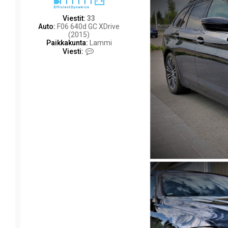
Viestit:
33
Auto:
F06 640d GC XDrive
(2015)
Paikkakunta:
Lammi
V
Viesti:
i
e
s
t
i
m
a
c
c
e
S