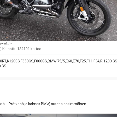
ereista
iB) Katsottu 134191 kertaa
00RT,K1200S,F650GS,F800GS,BMW 75/5,E60,E70,F25,F11,F34,R 1200 GS
0 GS
sä.... Prätkänä jo kolmas BMW, autona ensimmäinen...