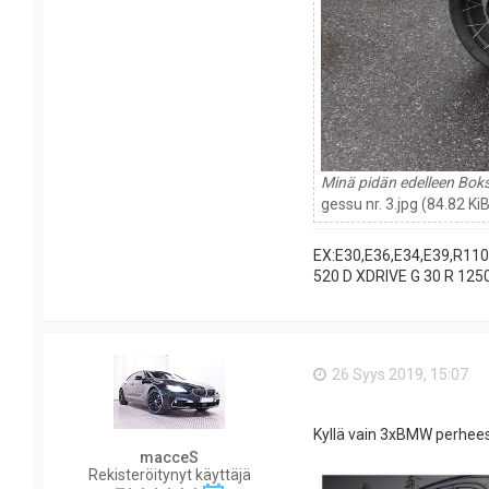
Minä pidän edelleen Boks
gessu nr. 3.jpg (84.82 K
EX:E30,E36,E34,E39,R11
520 D XDRIVE G 30 R 125
26 Syys 2019, 15:07
Kyllä vain 3xBMW perhees
macceS
Rekisteröitynyt käyttäjä