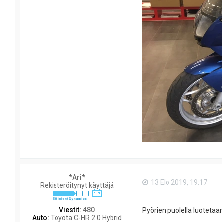
*Ari*
13 Elo 2019, 19:17
Rekisteröitynyt käyttäjä
Viestit:
480
Pyörien puolella luoteta
Auto:
Toyota C-HR 2.0 Hybrid