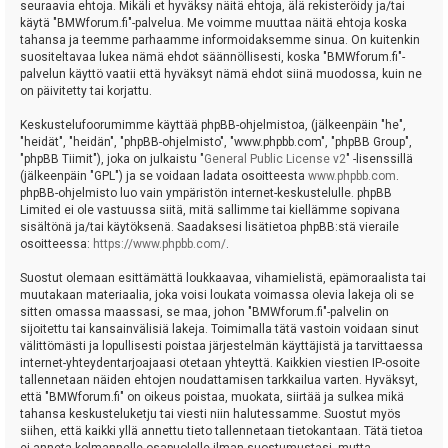
seuraavia ehtoja. Mikäli et hyväksy näitä ehtoja, älä rekisteröidy ja/tai
käytä "BMWforum.fi"-palvelua. Me voimme muuttaa näitä ehtoja koska
tahansa ja teemme parhaamme informoidaksemme sinua. On kuitenkin
suositeltavaa lukea nämä ehdot säännöllisesti, koska "BMWforum.fi"-
palvelun käyttö vaatii että hyväksyt nämä ehdot siinä muodossa, kuin ne
on päivitetty tai korjattu.
Keskustelufoorumimme käyttää phpBB-ohjelmistoa, (jälkeenpäin "he",
"heidät", "heidän", "phpBB-ohjelmisto", "www.phpbb.com", "phpBB Group",
"phpBB Tiimit"), joka on julkaistu "
General Public License v2
" -lisenssillä
(jälkeenpäin "GPL") ja se voidaan ladata osoitteesta
www.phpbb.com
.
phpBB-ohjelmisto luo vain ympäristön internet-keskustelulle. phpBB
Limited ei ole vastuussa siitä, mitä sallimme tai kiellämme sopivana
sisältönä ja/tai käytöksenä. Saadaksesi lisätietoa phpBB:stä vieraile
osoitteessa:
https://www.phpbb.com/
.
Suostut olemaan esittämättä loukkaavaa, vihamielistä, epämoraalista tai
muutakaan materiaalia, joka voisi loukata voimassa olevia lakeja oli se
sitten omassa maassasi, se maa, johon "BMWforum.fi"-palvelin on
sijoitettu tai kansainvälisiä lakeja. Toimimalla tätä vastoin voidaan sinut
välittömästi ja lopullisesti poistaa järjestelmän käyttäjistä ja tarvittaessa
internet-yhteydentarjoajaasi otetaan yhteyttä. Kaikkien viestien IP-osoite
tallennetaan näiden ehtojen noudattamisen tarkkailua varten. Hyväksyt,
että "BMWforum.fi" on oikeus poistaa, muokata, siirtää ja sulkea mikä
tahansa keskusteluketju tai viesti niin halutessamme. Suostut myös
siihen, että kaikki yllä annettu tieto tallennetaan tietokantaan. Tätä tietoa
ei anneta kolmannelle osapuolelle ilman suostumustasi, mutta