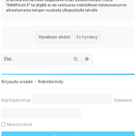
"BMWforum.fi" tai phpBB ei ole vastuussa mahdollisen tietoturvamurron
aiheuttamasta tietojen vuodosta ulkopuolisille tahoille.
Etsi
Tarkennettu haku
Kirjaudu sisään
•
Rekisteröidy
Käyttäjätunnus:
Salasana:
Muista minut